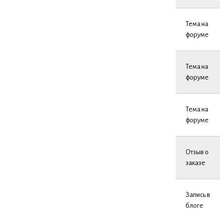
Тема на
форуме
Тема на
форуме
Тема на
форуме
Отзыв о
заказе
Запись в
блоге