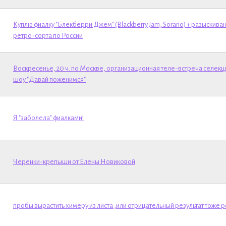
Куплю фиалку "Блекберри Джем" (Blackberry Jam, Sorano) + разыскив
ретро-сорта по России
Воскресенье, 20 ч. по Москве, организационная теле-встреча селек
шоу "Давай поженимся"
Я "заболела" фиалками!
Черенки-крепыши от Елены Новиковой
пробы вырастить химеру из листа ,или отрицательный результат тоже р