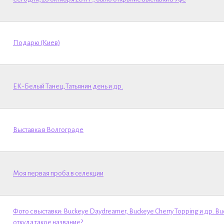
Подарю (Киев)
ЕК-Белый Танец,Татьянин день и др.
Выставка в Волгограде
Моя первая проба в селекции
Фото с выставки: Buckeye Daydreamer, Buckeye Cherry Topping и др. Bu
откуда такое название?