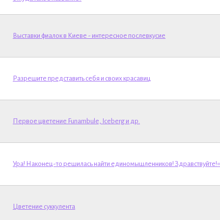
Выставки фиалок в Киеве - интересное послевкусие
Разрешите представить себя и своих красавиц
Первое цветение Funambule, Iceberg и др.
Ура! Наконец-то решилась найти единомышленников! Здравствуйте!=
Цветение суккулента