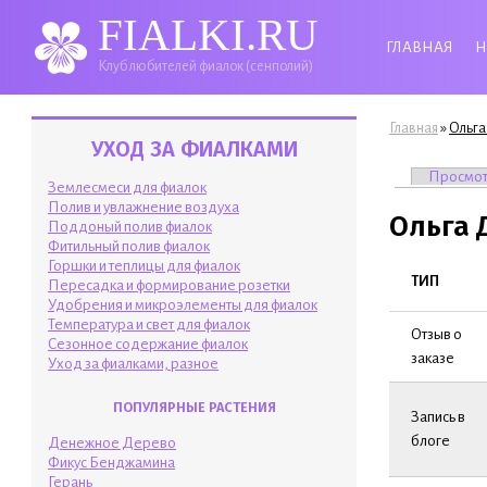
FIALKI.RU
ГЛАВНАЯ
Н
Клуб любителей фиалок (сенполий)
Вы здесь
»
Главная
Ольга
УХОД ЗА ФИАЛКАМИ
Главные 
Просмо
Землесмеси для фиалок
Полив и увлажнение воздуха
Ольга 
Поддоный полив фиалок
Фитильный полив фиалок
Горшки и теплицы для фиалок
ТИП
Пересадка и формирование розетки
Удобрения и микроэлементы для фиалок
Температура и свет для фиалок
Отзыв о
Сезонное содержание фиалок
заказе
Уход за фиалками, разное
ПОПУЛЯРНЫЕ РАСТЕНИЯ
Запись в
блоге
Денежное Дерево
Фикус Бенджамина
Герань