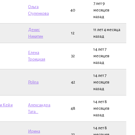
7 лет 9
Ольга
40
месяцев
Стуленкова
назад
Денис
11 лет 4 месяца
12
Никитин
назад
14 лет 7
Елена
32
месяцев
Троицкая
назад
14 лет 7
Polina
42
месяцев
назад
14 лет 8
и Кей и
Александра
48
месяцев
Тата...
назад
14 лет 8
Ирина
22
месяцев