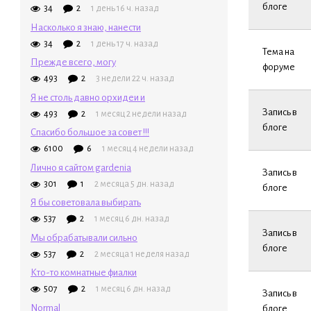
блоге
34
2
1 день 16 ч. назад
Насколько я знаю, нанести
34
2
1 день 17 ч. назад
Тема на
Прежде всего, могу
форуме
493
2
3 недели 22 ч. назад
Я не столь давно орхидеи и
Запись в
493
2
1 месяц 2 недели назад
блоге
Спасибо большое за совет !!!
6100
6
1 месяц 4 недели назад
Лично я сайтом gardenia
Запись в
301
1
2 месяца 5 дн. назад
блоге
Я бы советовала выбирать
537
2
1 месяц 6 дн. назад
Запись в
Мы обрабатывали сильно
блоге
537
2
2 месяца 1 неделя назад
Кто-то комнатные фиалки
507
2
1 месяц 6 дн. назад
Запись в
Normal
блоге