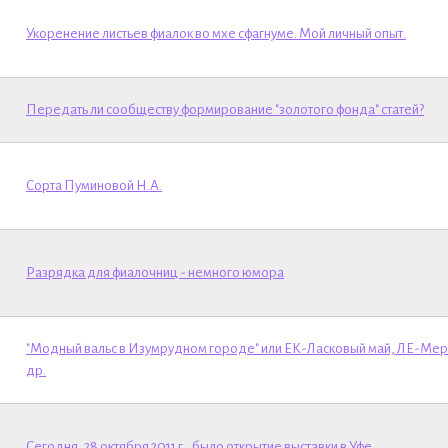
Укоренение листьев фиалок во мхе сфагнуме. Мой личный опыт.
Передать ли сообществу формирование "золотого фонда" статей?
Сорта Пуминовой Н.А.
Разрядка для фиалочниц - немного юмора
"Модный вальс в Изумрудном городе" или ЕК-Ласковый май, ЛЕ-Мер
др.
Сегодня, 28 октября 2011 г., было открытие выставки в Уфе