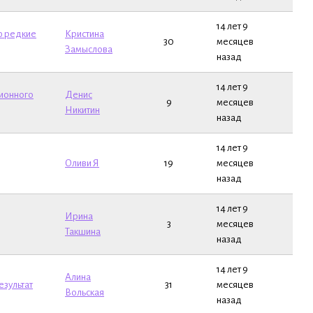
14 лет 9
аю редкие
Кристина
30
месяцев
Замыслова
назад
14 лет 9
ционного
Денис
9
месяцев
Никитин
назад
14 лет 9
Оливи Я
19
месяцев
назад
14 лет 9
Ирина
3
месяцев
Такшина
назад
14 лет 9
Алина
езультат
31
месяцев
Вольская
назад