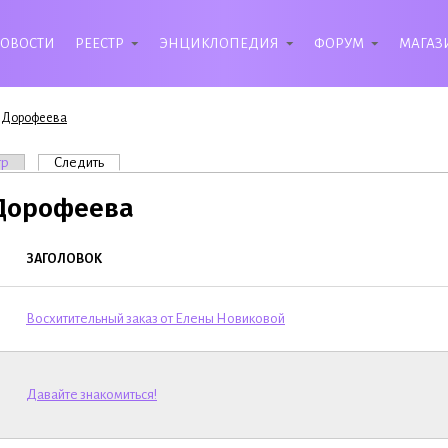
ОВОСТИ
РЕЕСТР
ЭНЦИКЛОПЕДИЯ
ФОРУМ
МАГАЗ
 Дорофеева
вкладки
тр
Следить
(активная вкладка)
Дорофеева
ЗАГОЛОВОК
Восхитительный заказ от Елены Новиковой
Давайте знакомиться!