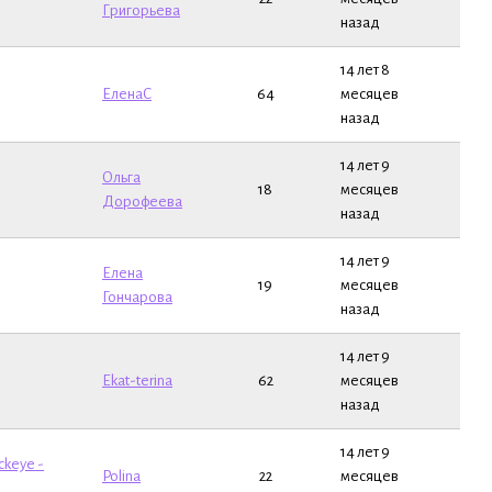
Григорьева
назад
14 лет 8
ЕленаС
64
месяцев
назад
14 лет 9
Ольга
18
месяцев
Дорофеева
назад
14 лет 9
Елена
19
месяцев
Гончарова
назад
14 лет 9
Ekat-terina
62
месяцев
назад
14 лет 9
ckeye -
Polina
22
месяцев