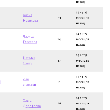
назад
14 лет 9
Алена
53
месяцев
Новикова
назад
14 лет 9
Лариса
14
месяцев
Елисеева
назад
14 лет 9
Наталия
17
месяцев
Сокур
назад
14 лет 9
юля
)
8
месяцев
станкевич
назад
14 лет 9
Ольга
16
месяцев
Дорофеева
назад