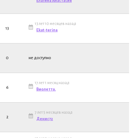
Елагина Анастасия
13 лет 10 месяцев назад
13
Ekat-terina
0
не доступно
17 лет 1 месяц назад
6
Виолетта.
7 лет 5 месяцев назад
2
Денис72