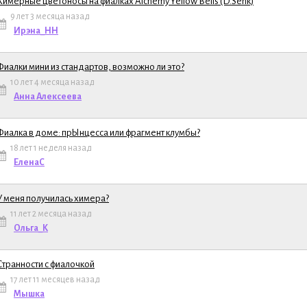
Химерные цветоносы на фиалках Alchemy Yellow Bells (D.Senk)
9 лет 3 месяца назад
ема
Ирэна_НН
Фиалки мини из стандартов, возможно ли это?
10 лет 4 месяца назад
ема
Анна Алексеева
Фиалка в доме: прЫнцесса или фрагмент клумбы?
18 лет 1 неделя назад
ема
ЕленаС
У меня получилась химера?
11 лет 2 месяца назад
ема
Ольга_К
Странности с фиалочкой
17 лет 11 месяцев назад
ема
Мышка