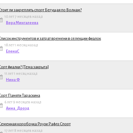
Стоит ли закреплять спорт Бегущая по Волнам?
10 лет 7 месяцев назад
ема
Вера Мингалеева
Список инструментов и затрат времени в селекции фиалок
18 лет 1 месяц назад
ема
ЕленаС
Сорт фиалки? [Тема закрыта]
11 лет 1 месяц назад
ема
Нина Ф
Сорт Памяти Тараскина
6 лет 9 месяцев назад
ема
Анна_Дрозд
Семенная коробочка Роузи Рафлз Спорт
17 лет 8 месяцев назад
ема