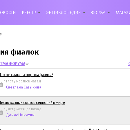
ОВОСТИ
РЕЕСТР
ЭНЦИКЛОПЕДИЯ
ФОРУМ
МАГАЗ
s
ия фиалок
ТЕМА ФОРУМА
Что же считать спортом фиалки?
11 лет 5 месяцев назад
ма
Светлана Сазыкина
Число разных сортов сенполий в мире
13 лет 7 месяцев назад
ема
Денис Никитин