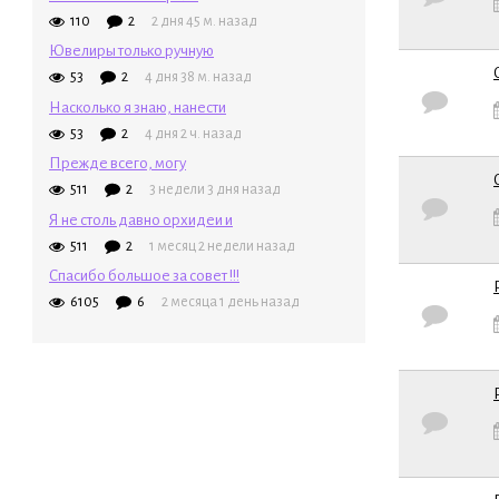
110
2
2 дня 45 м. назад
Ювелиры только ручную
53
2
4 дня 38 м. назад
Обычная т
Насколько я знаю, нанести
53
2
4 дня 2 ч. назад
Прежде всего, могу
511
2
3 недели 3 дня назад
Обычная т
Я не столь давно орхидеи и
511
2
1 месяц 2 недели назад
Спасибо большое за совет !!!
6105
6
2 месяца 1 день назад
Обычная т
Обычная т