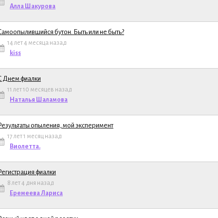
Алла Шакурова
Самоопылившийся бутон. Быть или не быть?
14 лет 4 месяца назад
ема
kiss
С Днем фиалки
11 лет 10 месяцев назад
ема
Наталья Шаламова
Результаты опыления, мой эксперимент
17 лет 1 месяц назад
ема
Виолетта.
Регистрация фиалки
8 лет 4 дня назад
ема
Еремеева Лариса