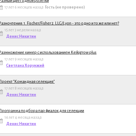
Разный цвет одной розетки
ема
17 лет 6 месяцев назад
Гость (не проверено)
Разночтения: 1. Fischer/Fisher 2. LLG/Lyon - это одно и то же или нет?
15 лет 3 недели назад
ма
Денис Никитин
Размножение химер с использованием Keikigrow plus
17 лет 9 месяцев назад
ема
Светлана Хорунжий
Проект "Командная селекция"
17 лет 8 месяцев назад
ема
Денис Никитин
Программа подбора пар фиалок для селекции
16 лет 4 месяца назад
ма
Денис Никитин