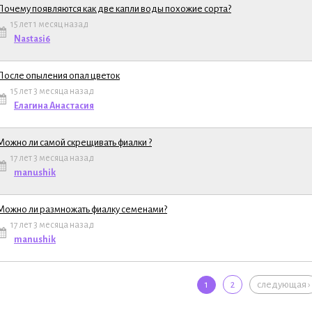
Почему появляются как две капли воды похожие сорта?
15 лет 1 месяц назад
ема
Nastasi6
После опыления опал цветок
15 лет 3 месяца назад
ема
Елагина Анастасия
Можно ли самой скрещивать фиалки ?
17 лет 3 месяца назад
ема
manushik
Можно ли размножать фиалку семенами?
17 лет 3 месяца назад
ема
manushik
ы
1
2
следующая ›