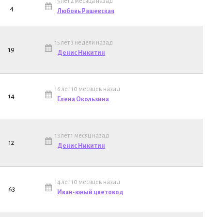
15 лет 2 месяца назад
4
Любовь Рашевская
15 лет 3 недели назад
19
Денис Никитин
16 лет 10 месяцев назад
14
Елена Окользина
13 лет 1 месяц назад
12
Денис Никитин
14 лет 10 месяцев назад
63
Иван-юный цветовод