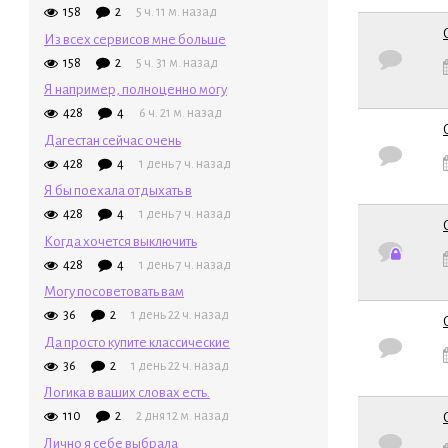
158
2
5 ч. 11 м. назад
Из всех сервисов мне больше
Обычная т
158
2
5 ч. 31 м. назад
Я например, полноценно могу
428
4
6 ч. 21 м. назад
Дагестан сейчас очень
Обычная т
428
4
1 день 7 ч. назад
Я бы поехала отдыхать в
428
4
1 день 7 ч. назад
Когда хочется выключить
Закрытая т
428
4
1 день 7 ч. назад
Могу посоветовать вам
36
2
1 день 22 ч. назад
Да просто купите классические
Обычная т
36
2
1 день 22 ч. назад
Логика в ваших словах есть.
110
2
2 дня 12 м. назад
Обычная т
Лично я себе выбрала