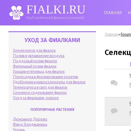
FIALKI.RU
ГЛАВНАЯ
Н
Клуб любителей фиалок (сенполий)
Вы здесь
»
Главная
Forum
УХОД ЗА ФИАЛКАМИ
Селекц
Землесмеси для фиалок
Полив и увлажнение воздуха
Поддоный полив фиалок
Фитильный полив фиалок
Горшки и теплицы для фиалок
Пересадка и формирование розетки
Удобрения и микроэлементы для фиалок
Горячая те
Температура и свет для фиалок
Сезонное содержание фиалок
Уход за фиалками, разное
ПОПУЛЯРНЫЕ РАСТЕНИЯ
Обычная т
Денежное Дерево
Фикус Бенджамина
Герань